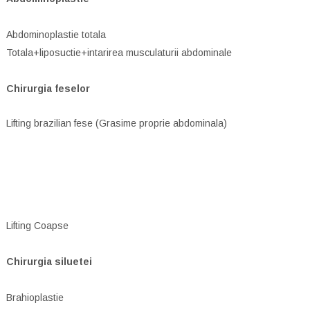
Abdominoplastie totala
Totala+liposuctie+intarirea musculaturii abdominale
Chirurgia feselor
Lifting brazilian fese (Grasime proprie abdominala)
Lifting Coapse
Chirurgia siluetei
Brahioplastie