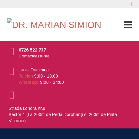
0726 522 737
Contacteaza-ma!
Luni - Duminica
Telefon
9:00 - 18:00
Whatsapp
9:00 - 24:00
Strada Londra nr.9,
Sector 1 (La 200m de Perla Dorobanți si 200m de Piata
Victoriei)