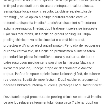
va degresa cu un produs special. Senzația percepută de pacient
in timpul procedurii este de usoare intepaturi, caldura locala,
sensibilitate locala usor crescuta. La obținerea efectului de
“frosting” , se va aplica o soluție neutralizatoare care va
determina dispariția imediată a oricărui disconfort și încetarea
acțiunii peelingului. Imediat după tratament pielea se înroșește
ușor sau mai intens, în funcție de gradul peelingului. După
peeling chimic se va aplica imediat o cremă hidratantă,
protectoare UV și cu efect antiinflamator. Perioada de recuperare
durează cateva zile, în funcție de profunzimea si intensitatea
procedurii iar pielea își modifică textura și culoarea, de la roz
catre roșu ușor/ mediu/intens sau chiar la maroniu (daca s-a
lucrat mai profund), începe etapa de descuamare-exfolieze
treptat, lăsând în spate o piele foarte lucioasă și fină, de culoare
roz deschis, lipsită de imperfecțiuni. După exfoliere, tegumentul
necesită hidratare intensă cu cremă, protecție UV cu factor ridicat.
Rezultatele după procedura de peeling chimic se observă imediat
ce are loc refacerea tegumentului, dupa circa 7 zile iar după un