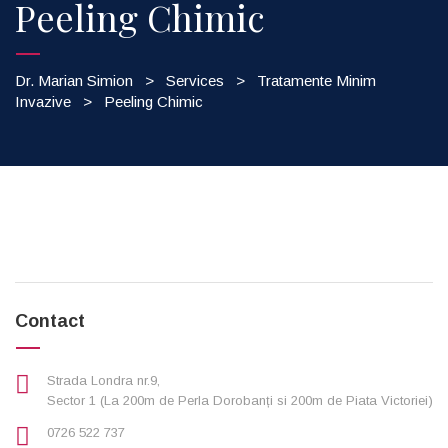
Peeling Chimic
Dr. Marian Simion
>
Services
>
Tratamente Minim
Invazive
>
Peeling Chimic
Contact
Strada Londra nr.9,
Sector 1 (La 200m de Perla Dorobanți si 200m de Piata Victoriei)
0726 522 737