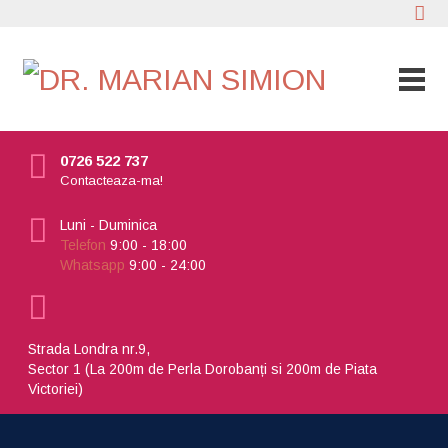
0726 522 737
Contacteaza-ma!
Luni - Duminica
Telefon
9:00 - 18:00
Whatsapp
9:00 - 24:00
Strada Londra nr.9,
Sector 1 (La 200m de Perla Dorobanți si 200m de Piata
Victoriei)