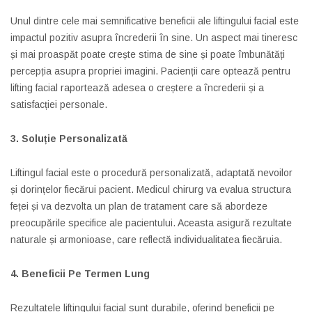
Unul dintre cele mai semnificative beneficii ale liftingului facial este
impactul pozitiv asupra încrederii în sine. Un aspect mai tineresc
și mai proaspăt poate crește stima de sine și poate îmbunătăți
percepția asupra propriei imagini. Pacienții care optează pentru
lifting facial raportează adesea o creștere a încrederii și a
satisfacției personale.
3. Soluție Personalizată
Liftingul facial este o procedură personalizată, adaptată nevoilor
și dorințelor fiecărui pacient. Medicul chirurg va evalua structura
feței și va dezvolta un plan de tratament care să abordeze
preocupările specifice ale pacientului. Aceasta asigură rezultate
naturale și armonioase, care reflectă individualitatea fiecăruia.
4. Beneficii Pe Termen Lung
Rezultatele liftingului facial sunt durabile, oferind beneficii pe