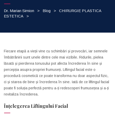
Dr. Marian Simion
>
Blog
>
CHIRURGIE PLASTICA
ESTETICA
>
Fiecare etapă a vieții vine cu schimbări și provocări, iar semnele
îmbătrânirii sunt unele dintre cele mai vizibile. Ridurile, pielea
lăsată și pierderea tonusului pot afecta încrederea în sine și
percepția asupra propriei frumuseți. Liftingul facial este o
procedură cosmetică ce poate transforma nu doar aspectul fizic,
ci și starea de bine și încrederea în sine. Iată de ce liftingul facial
poate fi soluția perfectă pentru a-ți redescoperi frumusețea și a-ți
revitaliza încrederea.
Înțelegerea Liftingului Facial