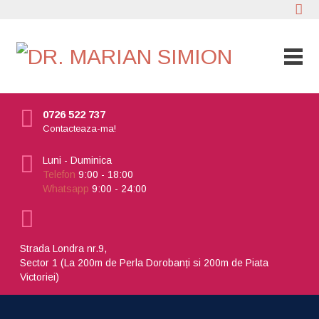
0726 522 737
Contacteaza-ma!
Luni - Duminica
Telefon
9:00 - 18:00
Whatsapp
9:00 - 24:00
Strada Londra nr.9,
Sector 1 (La 200m de Perla Dorobanți si 200m de Piata
Victoriei)