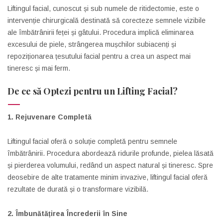
Liftingul facial, cunoscut și sub numele de ritidectomie, este o
intervenție chirurgicală destinată să corecteze semnele vizibile
ale îmbătrânirii feței și gâtului. Procedura implică eliminarea
excesului de piele, strângerea mușchilor subiacenți și
repoziționarea țesutului facial pentru a crea un aspect mai
tineresc și mai ferm.
De ce să Optezi pentru un Lifting Facial?
1. Rejuvenare Completă
Liftingul facial oferă o soluție completă pentru semnele
îmbătrânirii. Procedura abordează ridurile profunde, pielea lăsată
și pierderea volumului, redând un aspect natural și tineresc. Spre
deosebire de alte tratamente minim invazive, liftingul facial oferă
rezultate de durată și o transformare vizibilă.
2. Îmbunătățirea Încrederii în Sine