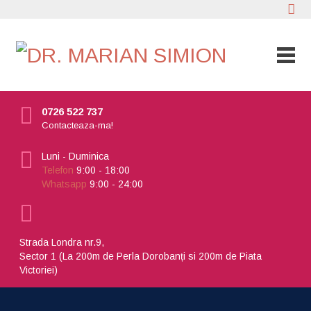
0726 522 737
Contacteaza-ma!
Luni - Duminica
Telefon
9:00 - 18:00
Whatsapp
9:00 - 24:00
Strada Londra nr.9,
Sector 1 (La 200m de Perla Dorobanți si 200m de Piata
Victoriei)