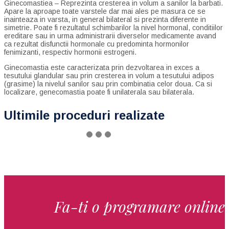
Ginecomastiea – Reprezinta cresterea in volum a sanilor la barbati.
Apare la aproape toate varstele dar mai ales pe masura ce se
inainteaza in varsta, in general bilateral si prezinta diferente in
simetrie. Poate fi rezultatul schimbarilor la nivel hormonal, conditiilor
ereditare sau in urma administrarii diverselor medicamente avand
ca rezultat disfunctii hormonale cu predominta hormonilor
fenimizanti, respectiv hormonii estrogeni.
Ginecomastia este caracterizata prin dezvoltarea in exces a
tesutului glandular sau prin cresterea in volum a tesutului adipos
(grasime) la nivelul sanilor sau prin combinatia celor doua. Ca si
localizare, genecomastia poate fi unilaterala sau bilaterala.
Ultimile proceduri realizate
Fa-ti o programare online