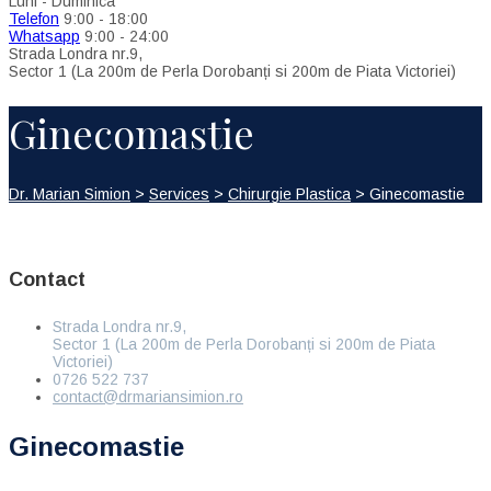
Luni - Duminica
Telefon
9:00 - 18:00
Whatsapp
9:00 - 24:00
Strada Londra nr.9,
Sector 1 (La 200m de Perla Dorobanți si 200m de Piata Victoriei)
Ginecomastie
Dr. Marian Simion
>
Services
>
Chirurgie Plastica
>
Ginecomastie
Contact
Strada Londra nr.9,
Sector 1 (La 200m de Perla Dorobanți si 200m de Piata
Victoriei)
0726 522 737
contact@drmariansimion.ro
Ginecomastie