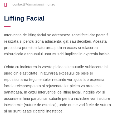
contact@drmariansimion.ro
Lifting Facial
Interventia de lifting facial se adreseaza zonei fetei dar poate fi
realizata si pentru zona adiacenta, gat sau decolteu. Aceasta
procedura permite inlaturarea pielii in exces si refacerea
chirurgicala a tonusului unor muschi implicati in expresia faciala.
Odata cu inaintarea in varsta pielea si tesuturile subiacente isi
pierd din elasticitate. Inlaturarea excesului de piele si
repozitionarea tegumentelor restante vor ajuta la o expresia
faciala reimprospatata si rejuvenata iar pielea va arata mai
sanatoasa. In cazul interventiei de lifting facial, inciziile vor si
ascunse in linia parului iar suturile pentru inchidere vor fi suture
intrsdermie (suture de estetica), unde nu se vad firele de sutura
si nu sunt lasate cicatrici inestetice.