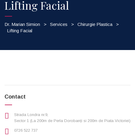
Lifting Facial
Dr. Marian Simion
>
Services
>
Chirurgie Plastica
>
Lifting Facial
Contact
Strada Londra nr.9,
Sector 1 (La 200m de Perla Dorobanți si 200m de Piata Victoriei)
0726 522 737