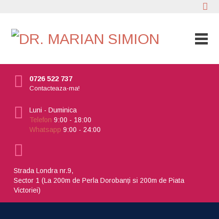
0726 522 737
Contacteaza-ma!
Luni - Duminica
Telefon
9:00 - 18:00
Whatsapp
9:00 - 24:00
Strada Londra nr.9,
Sector 1 (La 200m de Perla Dorobanți si 200m de Piata
Victoriei)