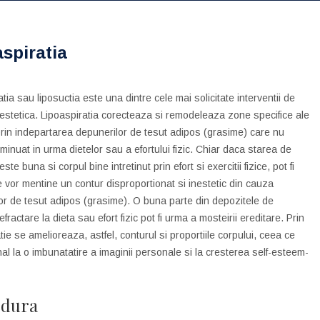
spiratia
tia sau liposuctia este una dintre cele mai solicitate interventii de
estetica. Lipoaspiratia corecteaza si remodeleaza zone specifice ale
prin indepartarea depunerilor de tesut adipos (grasime) care nu
iminuat in urma dietelor sau a efortului fizic. Chiar daca starea de
ste buna si corpul bine intretinut prin efort si exercitii fizice, pot fi
 vor mentine un contur disproportionat si inestetic din cauza
or de tesut adipos (grasime). O buna parte din depozitele de
fractare la dieta sau efort fizic pot fi urma a mosteirii ereditare. Prin
tie se amelioreaza, astfel, conturul si proportiile corpului, ceea ce
nal la o imbunatatire a imaginii personale si la cresterea self-esteem-
edura