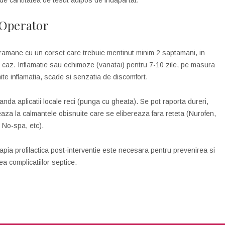
i de cantitatea de tesut adipos de indapartat.
Operator
ramane cu un corset care trebuie mentinut minim 2 saptamani, in
e caz. Inflamatie sau echimoze (vanatai) pentru 7-10 zile, pe masura
ite inflamatia, scade si senzatia de discomfort.
nda aplicatii locale reci (punga cu gheata). Se pot raporta dureri,
aza la calmantele obisnuite care se elibereaza fara reteta (Nurofen,
No-spa, etc).
rapia profilactica post-interventie este necesara pentru prevenirea si
a complicatiilor septice.