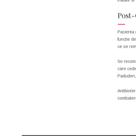
tratate s
Post-
Pacienta 
functie d
ce se rem
Se recoma
care cede
Paduden, 
Antibiote
combatere