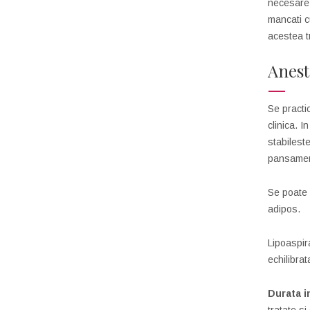
necesare. 
mancati c
acestea t
Anest
Se practi
clinica. 
stabilest
pansament
Se poate 
adipos.
Lipoaspira
echilibrat
Durata i