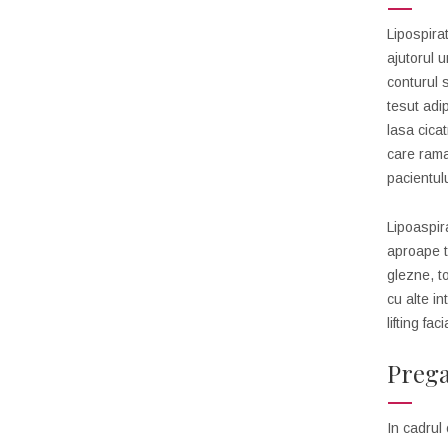
Lipospira
ajutorul 
conturul s
tesut adip
lasa cicat
care rama
pacientulu
Lipoaspira
aproape t
glezne, to
cu alte i
lifting faci
Prega
In cadrul 