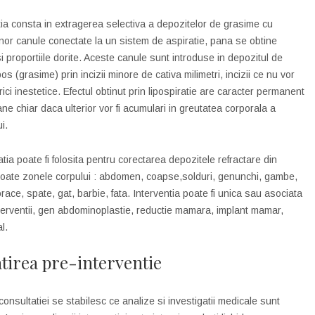
tia consta in extragerea selectiva a depozitelor de grasime cu
unor canule conectate la un sistem de aspiratie, pana se obtine
i proportiile dorite. Aceste canule sunt introduse in depozitul de
os (grasime) prin incizii minore de cativa milimetri, incizii ce nu vor
rici inestetice. Efectul obtinut prin lipospiratie are caracter permanent
ne chiar daca ulterior vor fi acumulari in greutatea corporala a
i.
tia poate fi folosita pentru corectarea depozitele refractare din
oate zonele corpului : abdomen, coapse,solduri, genunchi, gambe,
race, spate, gat, barbie, fata. Interventia poate fi unica sau asociata
nterventii, gen abdominoplastie, reductie mamara, implant mamar,
al.
tirea pre-interventie
consultatiei se stabilesc ce analize si investigatii medicale sunt