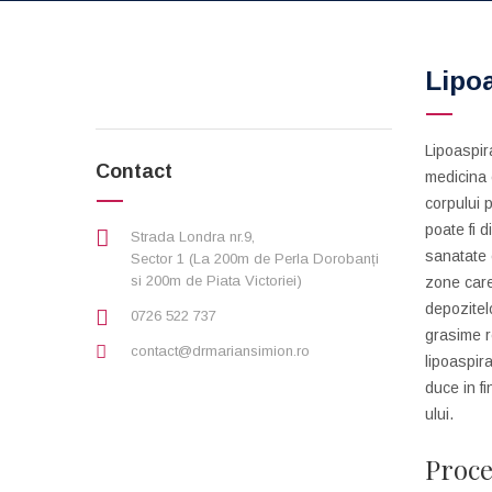
Lipoa
Lipoaspira
Contact
medicina 
corpului 
poate fi d
Strada Londra nr.9,
sanatate e
Sector 1 (La 200m de Perla Dorobanți
si 200m de Piata Victoriei)
zone care
depozitel
0726 522 737
grasime re
contact@drmariansimion.ro
lipoaspira
duce in fi
ului.
Proc