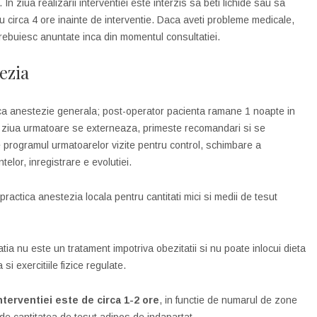
In ziua realizarii interventiei este interzis sa beti lichide sau sa
u circa 4 ore inainte de interventie. Daca aveti probleme medicale,
rebuiesc anuntate inca din momentul consultatiei.
ezia
ca anestezie generala; post-operator pacienta ramane 1 noapte in
In ziua urmatoare se externeaza, primeste recomandari si se
e programul urmatoarelor vizite pentru control, schimbare a
elor, inregistrare e evolutiei.
practica anestezia locala pentru cantitati mici si medii de tesut
tia nu este un tratament impotriva obezitatii si nu poate inlocui dieta
a si exercitiile fizice regulate.
nterventiei este de circa 1-2 ore
, in functie de numarul de zone