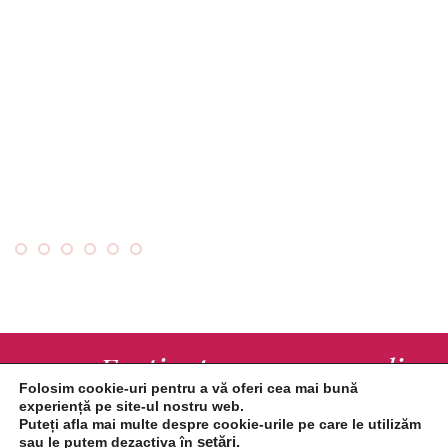
Fa-ti o programare online
Folosim cookie-uri pentru a vă oferi cea mai bună
experiență pe site-ul nostru web.
PROGRAMEAZA-TE ACUM
Puteți afla mai multe despre cookie-urile pe care le utilizăm
sau le putem dezactiva în
setări
.