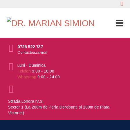
0726 522 737
Contacteaza-ma!
Luni - Duminica
Telefon
9:00 - 18:00
Whatsapp
9:00 - 24:00
Strada Londra nr.9,
Sector 1 (La 200m de Perla Dorobanți si 200m de Piata
Victoriei)