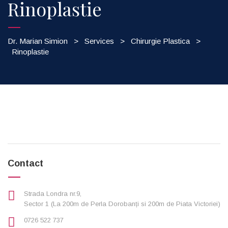
Rinoplastie
Dr. Marian Simion
>
Services
>
Chirurgie Plastica
>
Rinoplastie
Contact
Strada Londra nr.9,
Sector 1 (La 200m de Perla Dorobanți si 200m de Piata Victoriei)
0726 522 737