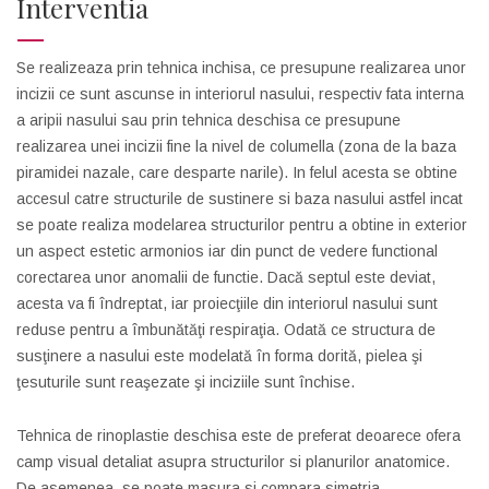
Interventia
Se realizeaza prin tehnica inchisa, ce presupune realizarea unor
incizii ce sunt ascunse in interiorul nasului, respectiv fata interna
a aripii nasului sau prin tehnica deschisa ce presupune
realizarea unei incizii fine la nivel de columella (zona de la baza
piramidei nazale, care desparte narile). In felul acesta se obtine
accesul catre structurile de sustinere si baza nasului astfel incat
se poate realiza modelarea structurilor pentru a obtine in exterior
un aspect estetic armonios iar din punct de vedere functional
corectarea unor anomalii de functie. Dacă septul este deviat,
acesta va fi îndreptat, iar proiecţiile din interiorul nasului sunt
reduse pentru a îmbunătăţi respiraţia. Odată ce structura de
susţinere a nasului este modelată în forma dorită, pielea şi
ţesuturile sunt reaşezate şi inciziile sunt închise.
Tehnica de rinoplastie deschisa este de preferat deoarece ofera
camp visual detaliat asupra structurilor si planurilor anatomice.
De asemenea, se poate masura si compara simetria