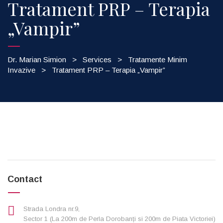
Tratament PRP – Terapia
„Vampir”
Dr. Marian Simion
>
Services
>
Tratamente Minim
Invazive
>
Tratament PRP – Terapia „Vampir”
Contact
Strada Londra nr.9,
Sector 1 (La 200m de Perla Dorobanți si 200m de Piata Victoriei)