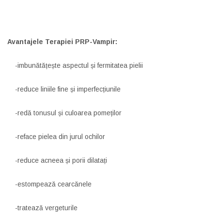
Avantajele Terapiei PRP-Vampir:
-imbunătățește aspectul și fermitatea pielii
-reduce liniile fine și imperfecțiunile
-redă tonusul și culoarea pomeților
-reface pielea din jurul ochilor
-reduce acneea și porii dilatați
-estompează cearcănele
-tratează vergeturile