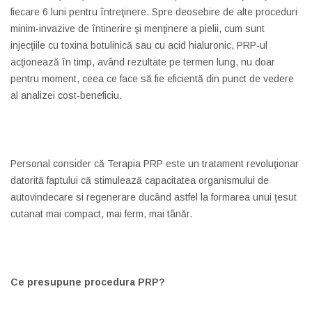
fiecare 6 luni pentru întreţinere. Spre deosebire de alte proceduri
minim-invazive de întinerire şi menţinere a pielii, cum sunt
injecţiile cu toxina botulinică sau cu acid hialuronic, PRP-ul
acţionează în timp, având rezultate pe termen lung, nu doar
pentru moment, ceea ce face să fie eficientă din punct de vedere
al analizei cost-beneficiu.
Personal consider că Terapia PRP este un tratament revoluţionar
datorită faptului că stimulează capacitatea organismului de
autovindecare si regenerare ducând astfel la formarea unui ţesut
cutanat mai compact, mai ferm, mai tânăr.
Ce presupune procedura PRP?