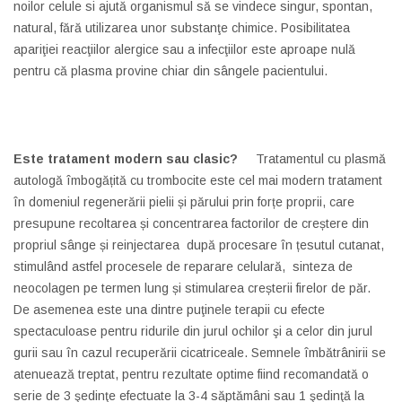
noilor celule si ajută organismul să se vindece singur, spontan,
natural, fără utilizarea unor substanţe chimice. Posibilitatea
apariţiei reacţiilor alergice sau a infecţiilor este aproape nulă
pentru că plasma provine chiar din sângele pacientului.
Este tratament modern sau clasic?
Tratamentul cu plasmă
autologă îmbogățită cu trombocite este cel mai modern tratament
în domeniul regenerării pielii și părului prin forțe proprii, care
presupune recoltarea și concentrarea factorilor de creștere din
propriul sânge și reinjectarea după procesare în țesutul cutanat,
stimulând astfel procesele de reparare celulară, sinteza de
neocolagen pe termen lung și stimularea creșterii firelor de păr.
De asemenea este una dintre puţinele terapii cu efecte
spectaculoase pentru ridurile din jurul ochilor şi a celor din jurul
gurii sau în cazul recuperării cicatriceale. Semnele îmbătrânirii se
atenuează treptat, pentru rezultate optime fiind recomandată o
serie de 3 şedinţe efectuate la 3-4 săptămâni sau 1 şedinţă la