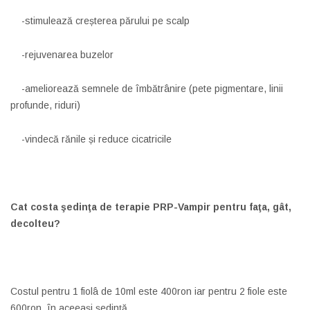
-stimulează creșterea părului pe scalp
-rejuvenarea buzelor
-ameliorează semnele de îmbătrânire (pete pigmentare, linii
profunde, riduri)
-vindecă rănile și reduce cicatricile
Cat costa şedinţa de terapie PRP-Vampir pentru faţa, gât,
decolteu?
Costul pentru 1 fiolâ de 10ml este 400ron iar pentru 2 fiole este
600ron, în aceeaşi şedinţă.