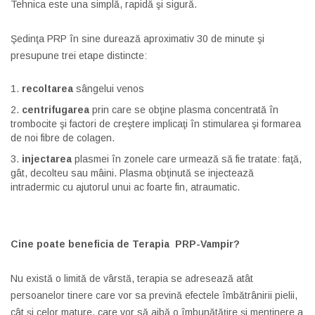
Tehnica este una simplă, rapidă şi sigură.
Şedinţa PRP în sine durează aproximativ 30 de minute şi
presupune trei etape distincte:
recoltarea
sângelui venos
centrifugarea
prin care se obţine plasma concentrată în
trombocite şi factori de creştere implicaţi în stimularea şi formarea
de noi fibre de colagen.
injectarea
plasmei în zonele care urmează să fie tratate: faţă,
gât, decolteu sau mâini. Plasma obţinută se injectează
intradermic cu ajutorul unui ac foarte fin, atraumatic.
Cine poate beneficia de Terapia PRP-Vampir?
Nu există o limită de vârstă, terapia se adresează atât
persoanelor tinere care vor sa prevină efectele îmbătrânirii pielii,
cât şi celor mature, care vor să aibă o îmbunătăţire şi menţinere a