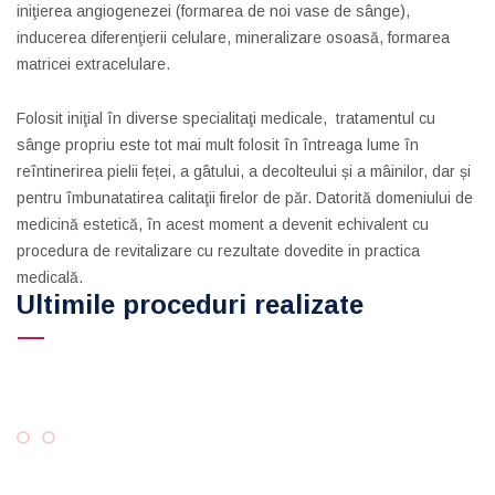
iniţierea angiogenezei (formarea de noi vase de sânge),
inducerea diferenţierii celulare, mineralizare osoasă, formarea
matricei extracelulare.
Folosit iniţial în diverse specialitaţi medicale, tratamentul cu
sânge propriu este tot mai mult folosit în întreaga lume în
reîntinerirea pielii feței, a gâtului, a decolteului și a mâinilor, dar și
pentru îmbunatatirea calitaţii firelor de păr. Datorită domeniului de
medicină estetică, în acest moment a devenit echivalent cu
procedura de revitalizare cu rezultate dovedite in practica
medicală.
Ultimile proceduri realizate