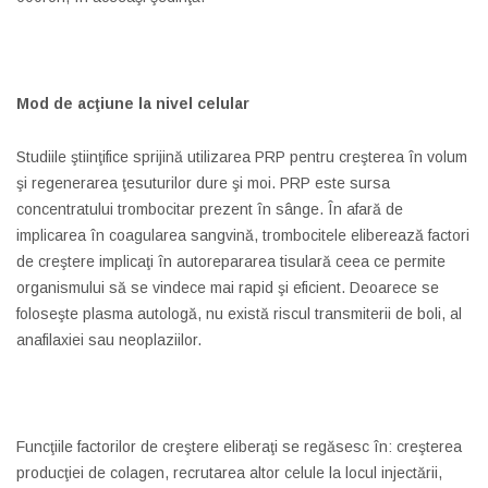
Mod de acţiune la nivel celular
Studiile ştiinţifice sprijină utilizarea PRP pentru creşterea în volum
şi regenerarea ţesuturilor dure şi moi. PRP este sursa
concentratului trombocitar prezent în sânge. În afară de
implicarea în coagularea sangvină, trombocitele eliberează factori
de creştere implicaţi în autorepararea tisulară ceea ce permite
organismului să se vindece mai rapid şi eficient. Deoarece se
foloseşte plasma autologă, nu există riscul transmiterii de boli, al
anafilaxiei sau neoplaziilor.
Funcţiile factorilor de creştere eliberaţi se regăsesc în: creşterea
producţiei de colagen, recrutarea altor celule la locul injectării,