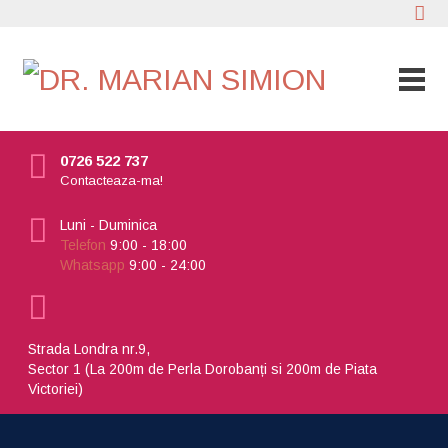
0726 522 737
Contacteaza-ma!
Luni - Duminica
Telefon
9:00 - 18:00
Whatsapp
9:00 - 24:00
Strada Londra nr.9,
Sector 1 (La 200m de Perla Dorobanți si 200m de Piata
Victoriei)