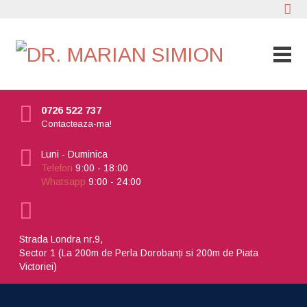
0726 522 737
Contacteaza-ma!
Luni - Duminica
Telefon
9:00 - 18:00
Whatsapp
9:00 - 24:00
Strada Londra nr.9,
Sector 1 (La 200m de Perla Dorobanți si 200m de Piata
Victoriei)